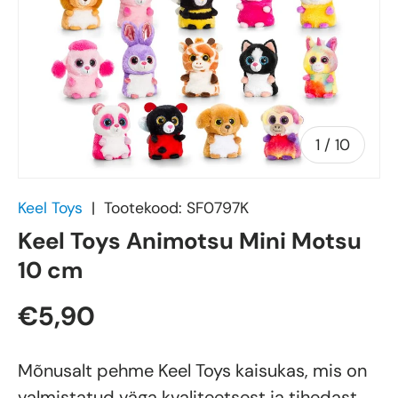
of
1
/
10
Keel Toys
|
Tootekood:
SF0797K
Keel Toys Animotsu Mini Motsu
10 cm
€5,90
Mõnusalt pehme Keel Toys kaisukas, mis on
valmistatud väga kvaliteetsest ja tihedast