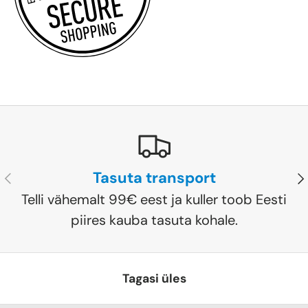
Tasuta transport
Eelmine
Jä
Telli vähemalt 99€ eest ja kuller toob Eesti
piires kauba tasuta kohale.
Tagasi üles