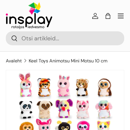
Jäta vahele
Menü
Logi sisse
Kott
Otsi
Otsi
Avaleht
Keel Toys Animotsu Mini Motsu 10 cm