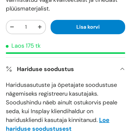
plüüsmaterjalist.
Kogus
Lisa korvi
-
+
Laos 175 tk
Hariduse soodustus
Haridusasutuste ja õpetajate soodustuse
nägemiseks registreeru kasutajaks.
Soodushindu näeb ainult ostukorvis peale
seda, kui Insplay kliendihaldur on
hariduskliendi kasutaja kinnitanud.
Loe
hariduse soodustusest