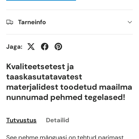
Tarneinfo
Jaga:
Kvaliteetsetest ja
taaskasutatavatest
materjalidest toodetud maailma
nunnumad pehmed tegelased!
Tutvustus
Detailid
See pehme mänguasi on tehtud parimast