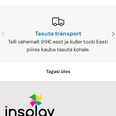
Tasuta transport
Eelmine
Jä
Telli vähemalt 99€ eest ja kuller toob Eesti
piires kauba tasuta kohale.
Tagasi üles