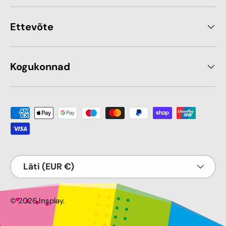
Ettevõte
Kogukonnad
Makseviis sobib
Riik
Läti (EUR €)
© 2026
Insplay
.