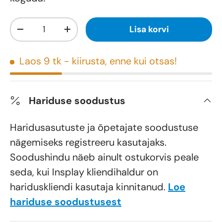
Kogus
Lisa korvi
-
+
Laos 9 tk
- kiirusta, enne kui otsas!
Hariduse soodustus
Haridusasutuste ja õpetajate soodustuse
nägemiseks registreeru kasutajaks.
Soodushindu näeb ainult ostukorvis peale
seda, kui Insplay kliendihaldur on
hariduskliendi kasutaja kinnitanud.
Loe
hariduse soodustusest