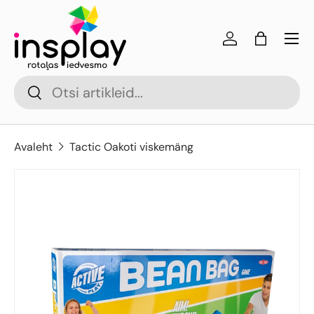
Jäta vahele
Menü
Logi sisse
Kott
Otsi
Otsi
Avaleht
Tactic Oakoti viskemäng