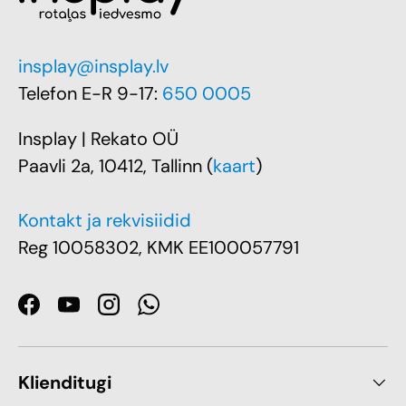
insplay@insplay.lv
Telefon E-R 9-17:
650 0005
Insplay | Rekato OÜ
Paavli 2a, 10412, Tallinn (
kaart
)
Kontakt ja rekvisiidid
Reg 10058302, KMK EE100057791
Facebook
YouTube
Instagram
WhatsApp
Klienditugi