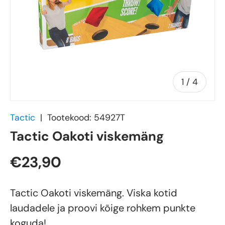
of
1
/
4
Tactic
|
Tootekood:
54927T
Tactic Oakoti viskemäng
€23,90
Tactic Oakoti viskemäng. Viska kotid
laudadele ja proovi kõige rohkem punkte
koguda!