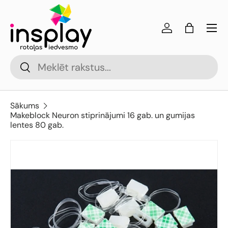
Izlaist
Izvēl
Pieslēgties
Soma
Meklēt
Meklēt
Sākums
Makeblock Neuron stiprinājumi 16 gab. un gumijas
lentes 80 gab.