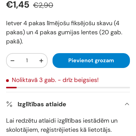
€1,45
€2,90
Ietver 4 pakas līmējošu fiksējošu skavu (4
pakas) un 4 pakas gumijas lentes (20 gab.
pakā).
Daudzums
Pievienot grozam
-
+
Noliktavā 3 gab.
- drīz beigsies!
Izglītības atlaide
Lai redzētu atlaidi izglītības iestādēm un
skolotājiem, reģistrējieties kā lietotājs.