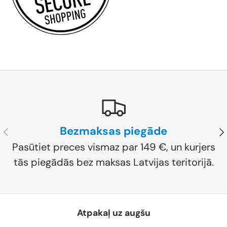
Bezmaksas piegāde
Iepriekšējais
Nā
Pasūtiet preces vismaz par 149 €, un kurjers
tās piegādās bez maksas Latvijas teritorijā.
Atpakaļ uz augšu